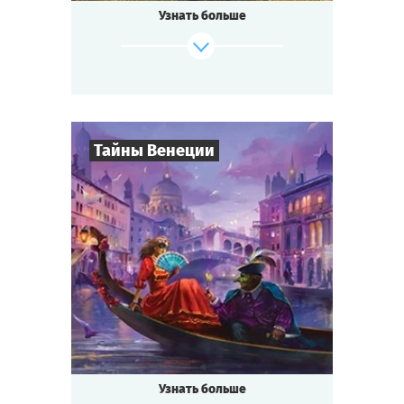
Узнать больше
«Севен Мун»,
изобретение удивительного лекарства от
всех
болезней — не слишком ли много событий
для маленького городка?
Будь готов к приключениям, если ты...
Тайны Венеции
где-то на Диком Западе!
Cыграть
Смотреть сценарий
8
-
19
Игроков
2-3
ч.
Время игры
Интриги
Тематика
Квестория
Тип квеста
Кто не слышал о знаменитом
Венецианском бале?
Ночь расцвечена фейерверками, играют
Узнать больше
лучшие