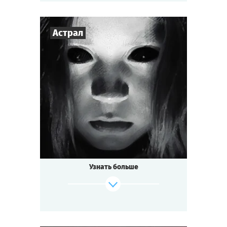
Cыграть
Смотреть сценарий
Астрал
3
-
7
Игроков
1-1,5
ч.
Время игры
Мистика
Тематика
Мини-квестория
Тип квеста
Узнать больше