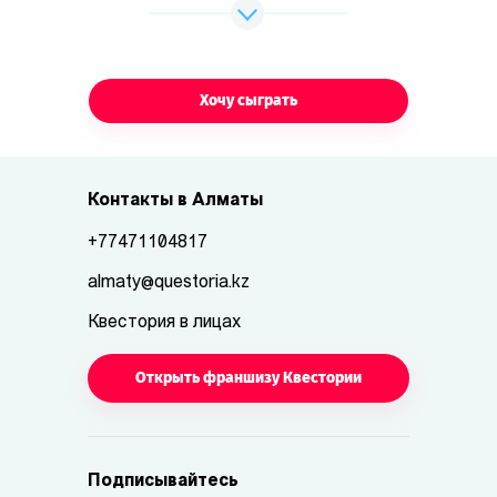
Хочу сыграть
Контакты в Алматы
+77471104817
almaty@questoria.kz
Квестория в лицах
Открыть франшизу Квестории
Подписывайтесь