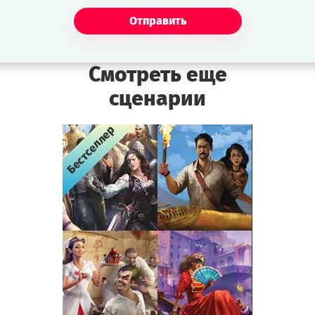
Отправить
Смотреть еще
сценарии
Бестселлер
Бестселлер
Бестселлер
Бестселлер