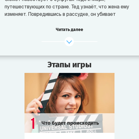
путешествующих по стране. Тед узнаёт, что жена ему
изменяет. Повредившись в рассудке, он убивает
её и любовника по имени Стюарт. В конце книги Тед
раскаивается в убийстве любимой, но не жалеет
Читать далее
о смерти Стюарта.
2004 год. По мотивам книги снимается фильм «Прогулка
в шторм» (режиссёр А. Тачворт). Картина получает
Этапы игры
высокие оценки критиков, хотя в прокате не слишком
успешна.
2009 год. Знаменитый режиссёр Стивен Сайник
приступает к съёмкам ремейка фильма «Прогулка
в шторм» в жанре классического триллера.
Сегодня утром съёмочная группа прибыла в отель
1
Что будет происходить
«Белоснежный Приют», где по сюжету фильма
произошло убийство. Встречая гостей, хозяин отеля