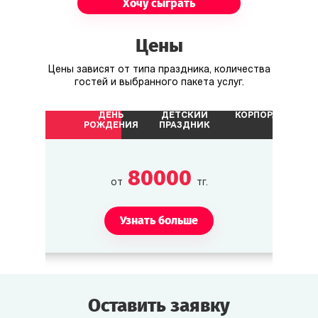
Хочу сыграть
Другие персонажи
Цены
Терри Либби
Цены зависят от типа праздника, количества
Хозяин отеля. Ценит порядок и вежливость.
гостей и выбранного пакета услуг.
ДЕНЬ
ДЕТСКИЙ
КОРПОРАТИВ
Чарли Бигг
РОЖДЕНИЯ
ПРАЗДНИК
Репортёр, пишет статью о съёмках.
80000
от
тг.
Узнать больше
Оставить заявку