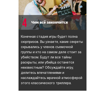
4
Чем всё закончится
Конечная стадия игры будет полна
сюрпризов. Вы узнаете, какие секреты
скрывались у членов съемочной
группы и кто на самом деле стоит за
убийством. Будут ли все тайны
раскрыты, или убийца останется
неизвестным? Обсуждайте игру,
делитесь впечатлениями и
наслаждайтесь мрачной атмосферой
этого классического триллера.