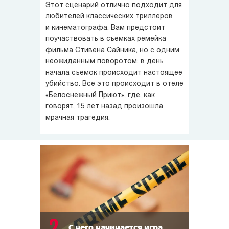
рассказал, что именно здесь 15 лет назад один
Этот сценарий отлично подходит для
из постояльцев сошёл с ума и зарубил топором жену
любителей классических триллеров
и её любовника — хотя некоторые заподозрили, что это
и кинематографа. Вам предстоит
поучаствовать в съемках ремейка
вымысел для раскрутки отеля.
фильма Стивена Сайника, но с одним
неожиданным поворотом: в день
Шутки закончились, когда произошло настоящее
начала съемок происходит настоящее
убийство. Жертвой оказался сам режиссёр — Стивен
убийство. Все это происходит в отеле
Сайник!
«Белоснежный Приют», где, как
говорят, 15 лет назад произошла
Вам предстоит продолжить съёмки фильма,
мрачная трагедия.
разоблачить грязные тайны съёмочной группы, собрать
улики, понять, кому выгодно было убить режиссёра,
и вычислить убийцу. А если убийца вы — запутать следы
и сбить следствие с толку.
С чего начинается игра