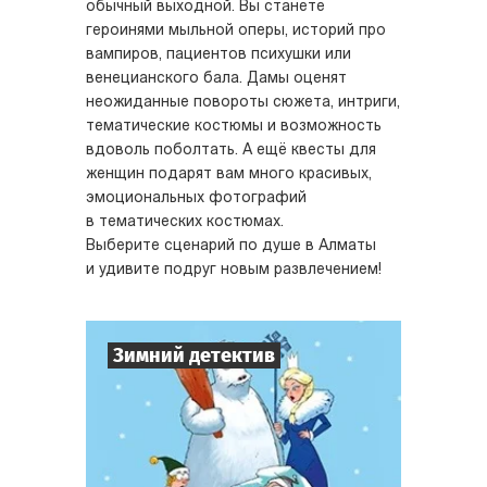
обычный выходной. Вы станете
героинями мыльной оперы, историй про
вампиров, пациентов психушки или
венецианского бала. Дамы оценят
неожиданные повороты сюжета, интриги,
тематические костюмы и возможность
вдоволь поболтать. А ещё квесты для
женщин подарят вам много красивых,
эмоциональных фотографий
в тематических костюмах.
Выберите сценарий по душе в Алматы
и удивите подруг новым развлечением!
Зимний детектив
7
-
10
Игроков
1-2
ч.
Время игры