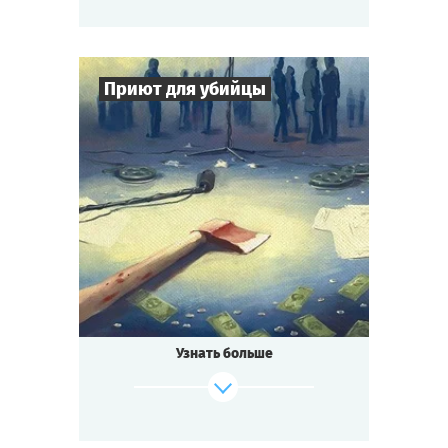
Приют для убийцы
7
-
16
Игроков
2-3
ч.
Время игры
Детектив
Тематика
Cыграть
Смотреть сценарий
Квестория
Тип квеста
Узнать больше