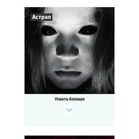
Астрал
Cыграть
Смотреть сценарий
3
-
7
Игроков
1-1,5
ч.
Время игры
Мистика
Тематика
Мини-квестория
Тип квеста
Узнать больше