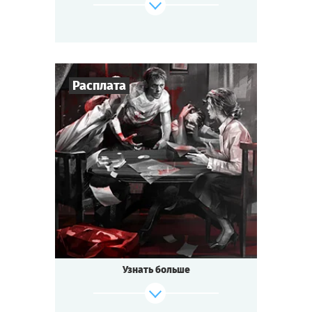
вы завоевать внимание понравившейся
особы в маске? Выйти замуж по любви или
за один вечер поменять мэра города?
Узнать тайны гостей и разоблачить
авантюристов? Говорят, что на бал приедет
сам Казанова! Что же готовит для вас этот
Расплата
итальянский вечер?
Cыграть
Смотреть сценарий
4
-
6
Игроков
1-1,5
ч.
Время игры
Детектив
Тематика
Мини-квестория
Тип квеста
Узнать больше