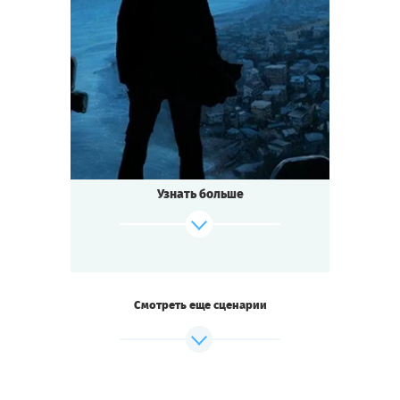
8
-
25
Игроков
2-3
ч.
Время игры
Мистика
Тематика
Квестория
Тип квеста
Узнать больше
Смотреть еще сценарии
Cыграть
Смотреть сценарий