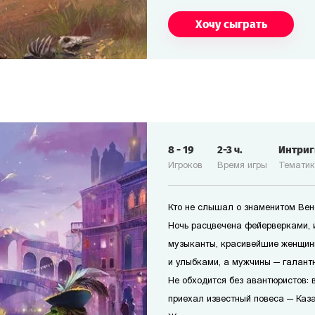
Хочу сыграть
8
-
19
2-3
ч.
Интри
Игроков
Время игры
Темати
Кто не слышал о знаменитом Ве
Ночь расцвечена фейерверками, 
музыканты, красивейшие женщин
и улыбками, а мужчины — галант
Не обходится без авантюристов: в
приехал известный повеса — Каз