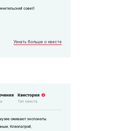
печительский совет)
Узнать больше о квесте
ючения
Квестория
ка
Тип квеста
 музее оживают экспонаты.
зным, Клеопатрой,