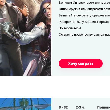
Великим Инквизитором или могуч
Силой оружия или интригами захв
Выпытайте секреты у средневеко
Раскройте тайну Машины Времени
Но торопитесь!
Согласно пророчеству завтра наст
Хочу сыграть
8
-
32
2-3
ч.
Прикл