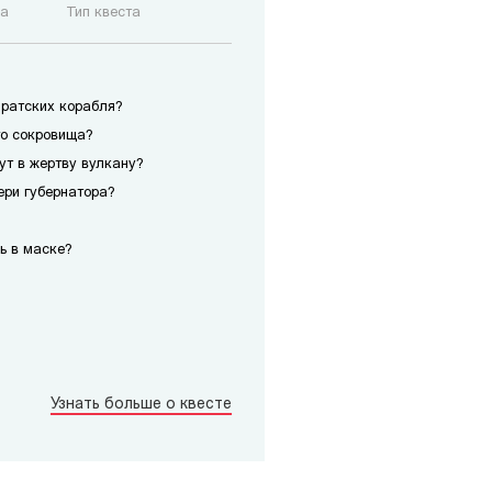
ка
Тип квеста
иратских корабля?
го сокровища?
сут в жертву вулкану?
ери губернатора?
ь в маске?
Узнать больше о квесте