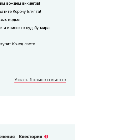
им вождём викингов!
атите Корону Египта!
вых ведьм!
 и измените судьбу мира!
упит Конец света...
Узнать больше о квесте
ючения
Квестория