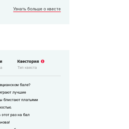
Узнать больше о квесте
ги
Квестория
ка
Тип квеста
нецианском бале?
играют лучшие
ы блистают платьями
ностью.
 этот раз на бал
анова!