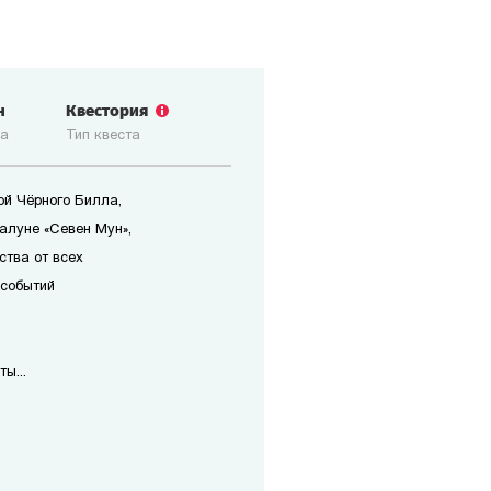
н
Квестория
ка
Тип квеста
ой Чёрного Билла,
алуне «Севен Мун»,
ства от всех
 событий
ы...