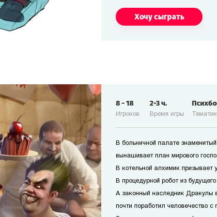
Хочу сыграть
8
-
18
2-3
ч.
Психб
Игроков
Время игры
Темати
В больничной палате знаменитый
вынашивает план мирового госпо
В котельной алхимик призывает 
В процедурной робот из будущего
А законный наследник Дракулы 
почти поработил человечество с 