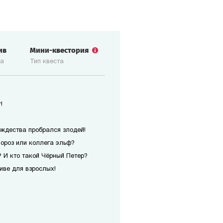
ив
Мини-квестория
ка
Тип квеста
!
ождества пробрался злодей!
Мороз или коллега эльф?
 И кто такой Чёрный Петер?
иве для взрослых!