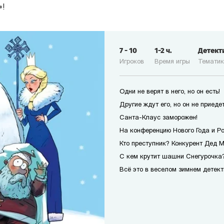
»!
7
-
10
1-2
ч.
Детект
Игроков
Время игры
Темати
Одни не верят в него, но он есть!
Другие ждут его, но он не приедет
Санта-Клаус заморожен!
На конференцию Нового Года и Р
Кто преступник? Конкурент Дед 
С кем крутит шашни Снегурочка?
Всё это в веселом зимнем детект