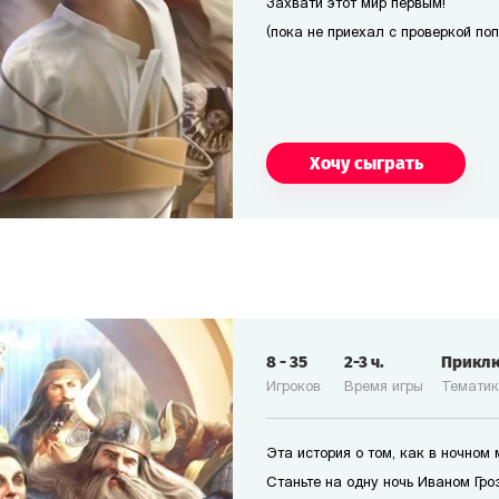
Захвати этот мир первым!
(пока не приехал с проверкой по
Хочу сыграть
8
-
35
2-3
ч.
Прикл
Игроков
Время игры
Темати
Эта история о том, как в ночном
Станьте на одну ночь Иваном Гро