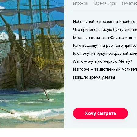
Игроков
Время игры
Темати
Небольшой островок на Карибах.
Что привело в тихую бухту два п
Месть за капитана Флинта или е
Кого вздёрнут на рее, кого прине
Кто получит руку прекрасной доч
А кто — жуткую Чёрную Метку?
И кто же — таинственный мстител
Пришло время узнать!
Хочу сыграть