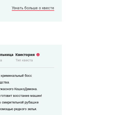
Узнать больше о квесте
ольница
Квестория
ка
Тип квеста
 криминальный босс
дства.
ужасного КошкоДемона.
 готовит восстание машин!
в смирительной рубашке
помощью редкого зелья.