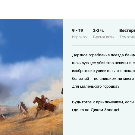
9
-
19
2-3
ч.
Вестер
Игроков
Время игры
Темати
Дерзкое ограбление поезда банд
шокирующее убийство певицы в с
изобретение удивительного лекар
болезней — не слишком ли много
для маленького городка?
Будь готов к приключениям, если т
где-то на Диком Западе!