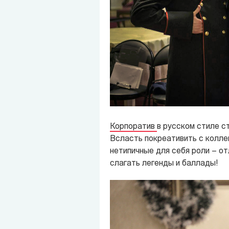
Корпоратив
в русском стиле
ст
Всласть покреативить с коллег
нетипичные для себя роли – о
слагать легенды и баллады!