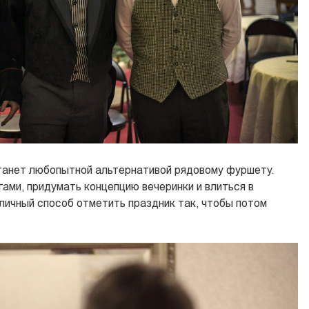
анет любопытной альтернативой рядовому фуршету.
ами, придумать концепцию вечеринки и влиться в
тличный способ отметить
праздник
так, чтобы потом