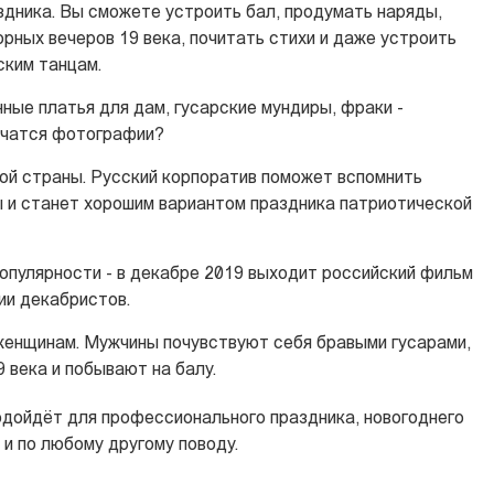
дника. Вы сможете устроить бал, продумать наряды,
ных вечеров 19 века, почитать стихи и даже устроить
ским танцам.
ые платья для дам, гусарские мундиры, фраки -
учатся фотографии?
рой страны. Русский корпоратив поможет вспомнить
 и станет хорошим вариантом праздника патриотической
популярности - в декабре 2019 выходит российский фильм
ии декабристов.
 женщинам. Мужчины почувствуют себя бравыми гусарами,
 века и побывают на балу.
одойдёт для профессионального праздника, новогоднего
 и по любому другому поводу.