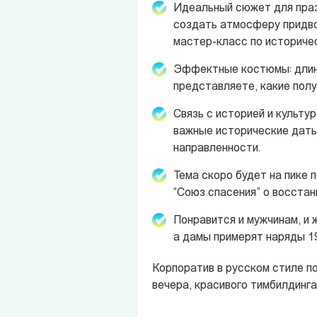
Идеальный сюжет для праз
создать атмосферу придвор
мастер-класс по историче
Эффектные костюмы: длинн
представляете, какие пол
Связь с историей и культу
важные исторические даты
направленности.
Тема скоро будет на пике 
“Союз спасения” о восстан
Понравится и мужчинам, и
а дамы примерят наряды 19
Корпоратив в русском стиле п
вечера, красивого тимбилдинга