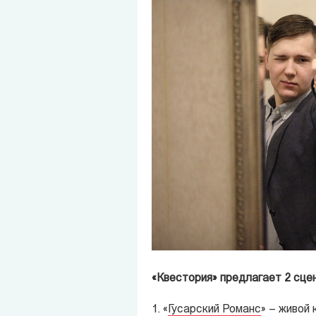
«Квестория» предлагает 2 сце
1. «
Гусарский Романс
» –
живой 