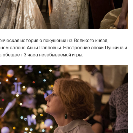
енческая история о покушении на Великого князя,
чном салоне Анны Павловны. Настроение эпохи Пушкина и
а обещает 3 часа незабываемой игры.