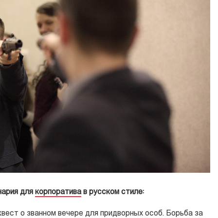
нария для
корпоратива
в русском стиле:
квест
о званном вечере для придворных особ. Борьба за