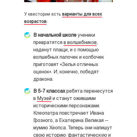
У квестории есть
варианты для всех
возрастов
:
В начальной школе
ученики
превратятся
в волшебников
,
наденут плащи, и с помощью
волшебных палочек и колбочек
приготовят «Зелья отличных
оценок». И, конечно, победят
дракона.
В 5-7 классах
ребята перенесутся
в
Музей
и станут ожившими
историческими персонажами.
Клеопатра повстречает Ивана
Грозного, а Екатерина Великая —
мумию Хеопса. Теперь они напишут
свою историю: фантастическую и