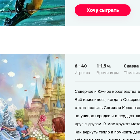
Хочу сыграть
6
-
40
1-1,5
ч.
Сказка
Игроков
Время игры
Темати
Северное и Южное королевства в
Всё изменилось, когда в Северн
стала править Снежная Королева
на улицах городов и в сердцах л
друг с другом. В мае кружат мете
Как вернуть тепло и помирить дв