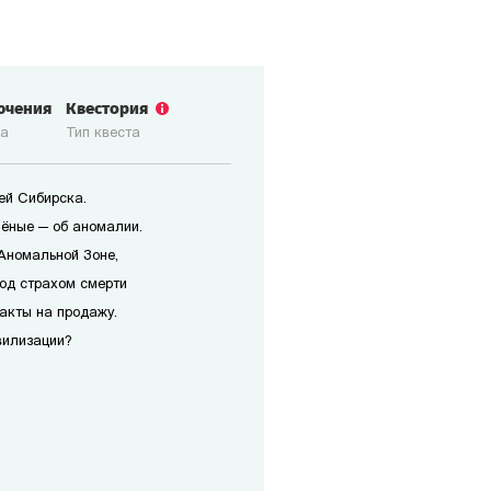
ючения
Квестория
ка
Тип квеста
ей Сибирска.
чёные — об аномалии.
 Аномальной Зоне,
под страхом смерти
акты на продажу.
вилизации?