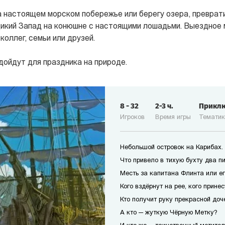
 настоящем морском побережье или берегу озера, преврат
икий Запад на конюшне с настоящими лошадьми. Выездное 
оллег, семьи или друзей.
дойдут для праздника на природе.
8
-
32
2-3
ч.
Прикл
Игроков
Время игры
Темати
Небольшой островок на Карибах.
Что привело в тихую бухту два п
Месть за капитана Флинта или е
Кого вздёрнут на рее, кого прине
Кто получит руку прекрасной доч
А кто — жуткую Чёрную Метку?