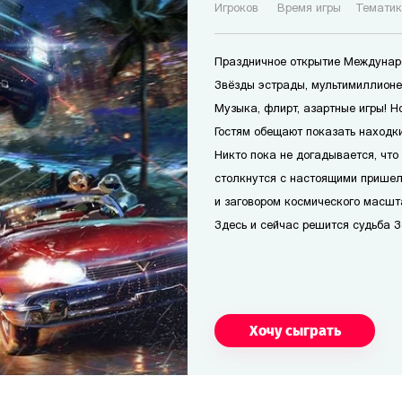
Игроков
Время игры
Темати
Праздничное открытие Междунар
Звёзды эстрады, мультимиллионер
Музыка, флирт, азартные игры! Н
Гостям обещают показать находк
Никто пока не догадывается, что 
столкнутся с настоящими прише
и заговором космического масшт
Здесь и сейчас решится судьба З
Хочу сыграть