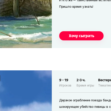
И кто же — таинственный мстител
Пришло время узнать!
Хочу сыграть
9
-
19
2-3
ч.
Вестер
Игроков
Время игры
Темати
Дерзкое ограбление поезда банд
шокирующее убийство певицы в с