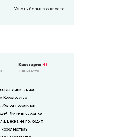
Узнать больше о квесте
Квестория
ка
Тип квеста
сегда жили в мире.
ом Королевстве
. Холод поселился
юдей. Жители ссорятся
ли. Весна не приходит.
а королевства?