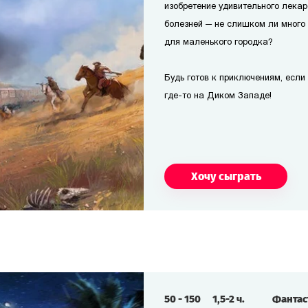
изобретение удивительного лекар
болезней — не слишком ли много
для маленького городка?
Будь готов к приключениям, если т
где-то на Диком Западе!
Хочу сыграть
50
-
150
1,5-2
ч.
Фанта