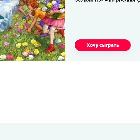
Обо всём этом — в игре-сказке «
Хочу сыграть