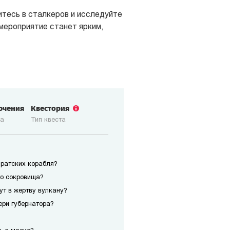
итесь в сталкеров и исследуйте
мероприятие станет ярким,
ючения
Квестория
ка
Тип квеста
иратских корабля?
го сокровища?
сут в жертву вулкану?
ери губернатора?