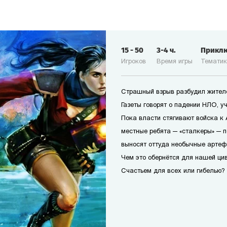
15
-
50
3-4
ч.
Прикл
Игроков
Время игры
Темати
Страшный взрыв разбудил жител
Газеты говорят о падении НЛО, у
Пока власти стягивают войска к
местные ребята — «сталкеры» — 
выносят оттуда необычные артеф
Чем это обернётся для нашей ци
Счастьем для всех или гибелью?