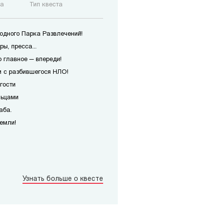
ка
Тип квеста
одного Парка Развлечений!
ы, пресса...
о главное — впереди!
и с разбившегося НЛО!
гости
льцами
аба.
емли!
Узнать больше о квесте