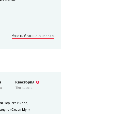
ь в маске?
Узнать больше о квесте
н
Квестория
ка
Тип квеста
ой Чёрного Билла,
алуне «Севен Мун»,