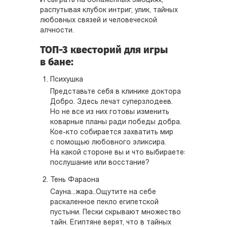
И сыграть на обнаженных эмоциях,
распутывая клубок интриг, улик, тайных
любовных связей и человеческой
алчности.
ТОП-3 квесторий для игры
в бане:
Психушка
Представьте себя в клинике доктора
Добро. Здесь лечат суперзлодеев.
Но не все из них готовы изменить
коварные планы ради победы добра.
Кое-кто собирается захватить мир
с помощью любовного эликсира.
На какой стороне вы и что выбираете:
послушание или восстание?
Тень Фараона
Сауна...жара..Ощутите на себе
раскаленное пекло египетской
пустыни. Пески скрывают множество
тайн. Египтяне верят, что в тайных