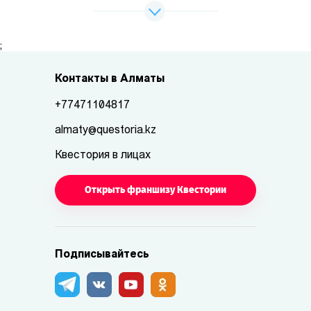
;
Контакты в Алматы
+77471104817
almaty@questoria.kz
Квестория в лицах
Открыть франшизу Квестории
Подписывайтесь