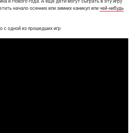
а и Нового года. А еще дети могут сыграть в эту игру
тить начало осенних или зимних каникул или
чей-нибудь
 с одной из прошедших игр: