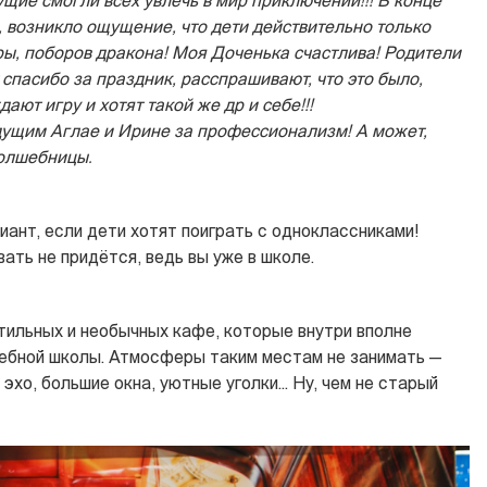
ущие смогли всех увлечь в мир приключений!!! В конце
, возникло ощущение, что дети действительно только
ы, поборов дракона! Моя Доченька счастлива! Родители
 спасибо за праздник, расспрашивают, что это было,
ают игру и хотят такой же др и себе!!!
дущим Аглае и Ирине за профессионализм! А может,
волшебницы.
ант, если дети хотят поиграть с одноклассниками!
ть не придётся, ведь вы уже в школе.
тильных и необычных кафе, которые внутри вполне
ебной школы. Атмосферы таким местам не занимать —
хо, большие окна, уютные уголки... Ну, чем не старый