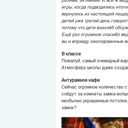
разные, активные! И всё ж вед
игры, когда подводились итоги
вернулись из настоящей пещер
детей уже третий день говорят
потому что дети взахлёб обсужд
Ещё раз огромное спасибо ве
вы и вправду заколдованные 
В классе
Пожалуй, самый очевидный вари
Атмосферу школы даже создава
Антуражное кафе
Сейчас огромное количество с
сойдут за комнаты замка волш
необычно украшенные потолки, э
замок?