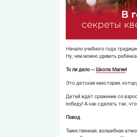
Начало учебного года традицио
Ну, чем можно удивить ребёнка
То ли дело —
Школа Магии
!
Это детская квестория, котору
Детей ждёт сражение со взро
победу! А как сделать так, чт
Повод
Таинственная, волшебная атмо