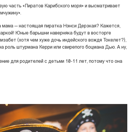
вую часть «Пиратов Карибского моря» и высматривает
мчужину».
а мама — настоящая пиратка Нэнси Дерзкая? Кажется,
аркой! Юные барышни наверняка будут в восторге
изабет (хотя чем хуже дочь индейского вождя Токелет?),
на роль штурмана Керри или свирепого боцмана Дью. А ну,
ение для родителей с детьми 10-11 лет, потому что она