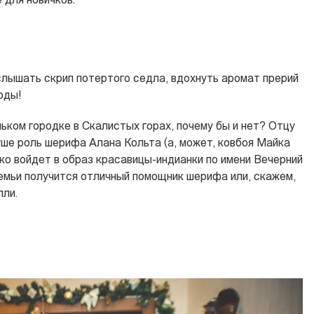
для новичков.
слышать скрип потертого седла, вдохнуть аромат прерий
оды!
ьком городке в Скалистых горах, почему бы и нет? Отцу
уше роль шерифа Алана Кольта (а, может, ковбоя Майка
ко войдет в образ красавицы-индианки по имени Вечерний
семьи получится отличный помощник шерифа или, скажем,
ли.