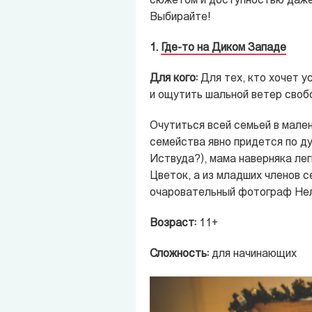
сюжетом и доступностью даже 
Выбирайте!
1.
Где-то на Диком Западе
Для кого:
Для тех, кто хочет у
и ощутить шальной ветер своб
Очутиться всей семьей в мален
семейства явно придется по д
Иствуда?), мама наверняка лег
Цветок, а из младших членов 
очаровательный фотограф Нел
Возраст:
11+
Сложность:
для начинающих