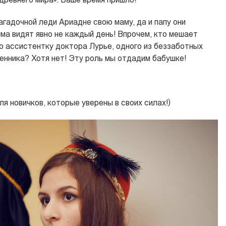
древнего мира». Ваше время пришло!
загадочной леди Ариадне свою маму, да и папу они
ма видят явно не каждый день! Впрочем, кто мешает
ю ассистентку доктора Лурье, одного из беззаботных
енника? Хотя нет! Эту роль мы отдадим бабушке!
ля новичков, которые уверены в своих силах!)